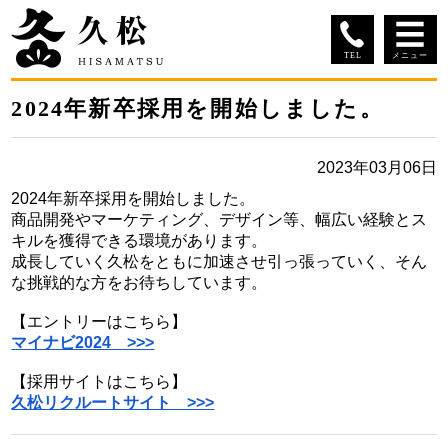
ヘ
ペ
ヘ
ッ
ー
ッ
ダ
ジ
ダ
TEL
メニュー
ー
の
ー
メ
本
本
グ
へ
先
の
2024年新卒採用を開始しました。
ニ
文
文
移
頭
始
ロ
ュ
の
の
動
で
ま
ー
始
終
ー
し
す
り
2023年03月06日
の
ま
わ
ま
で
バ
始
り
り
す
す
2024年新卒採用を開始しました。
ま
で
で
ル
メ
商品開発やマーケティング、デザイン等、幅広い経験とス
り
す
す
ニ
キルを獲得できる環境があります。
メ
で
ュ
成長していく久松をともに加速させ引っ張っていく、そん
す
ニ
ー
な挑戦的な方をお待ちしています。
へ
ュ
【エントリーはこちら】
移
マイナビ2024 >>>
ー
動
し
【採用サイトはこちら】
ま
久松リクルートサイト >>>
す
本