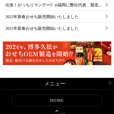
出張！がっちりマンデー!! in福岡に弊社代表、製造...
2022年新春おせち販売開始いたしました
2021年新春おせち販売開始いたしました
フ
メニュー
ッ
タ
久松が目指すもの
ー
HOME
の
始
おせち開発ストーリー
ま